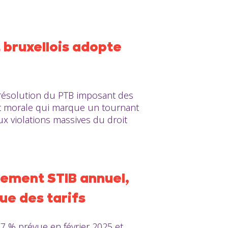
t bruxellois adopte
 résolution du PTB imposant des
 et morale qui marque un tournant
ux violations massives du droit
nement STIB annuel,
ue des tarifs
7 % prévue en février 2025 et