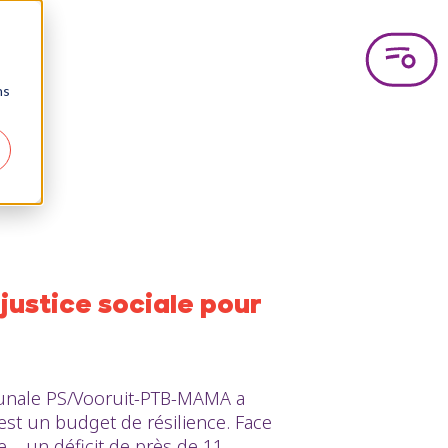
ns
justice sociale pour
munale PS/Vooruit-PTB-MAMA a
st un budget de résilience. Face
 – un déficit de près de 11